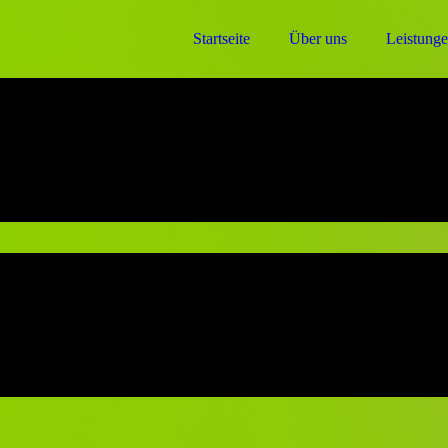
Startseite
Über uns
Leistung
en, sei es die Versorgung unserer Fundtiere oder Kampf um verwahrlos
de Unterstützung – von kleinen Sachspenden bis zur großen Geldspende