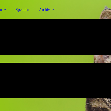
en
Spenden
Archiv
te Tiere.
.