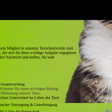
Mithilfe!
ein Mitglied in unserem Tierschutzverein sind,
, der sich für diese wichtige Aufgabe engagieren
Ihre Nachricht und hoffen, Sie bald
Verantwortung
ft leisten Sie einen wichtigen Beitrag
 Betreuung unserer Tiere.
chten Unterschied im Leben der Tiere
zinischer Versorgung & Unterbringung
ür 1 Jahr die Patenschaft