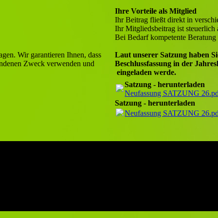
Ihre Vorteile als Mitglied
Ihr Beitrag fließt direkt in versc
Ihr Mitgliedsbeitrag ist steuerlich
Bei Bedarf kompetente Beratung i
agen. Wir garantieren Ihnen, dass
Laut unserer Satzung haben Si
rbundenen Zweck verwenden und
Beschlussfassung in der Jahre
eingeladen werde.
Satzung - herunterladen
Neufassung SATZUNG 26.pd
Satzung - herunterladen
Neufassung SATZUNG 26.pd