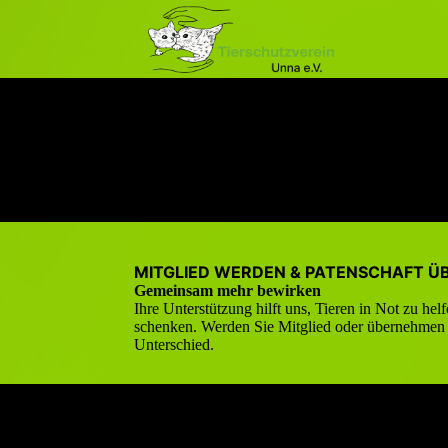
MITGLIED WERDEN & PATENSCHAFT 
Gemeinsam mehr bewirken
Ihre Unterstützung hilft uns, Tieren in Not zu he
schenken. Werden Sie Mitglied oder übernehmen S
Unterschied.
Jetzt Mitglied werden