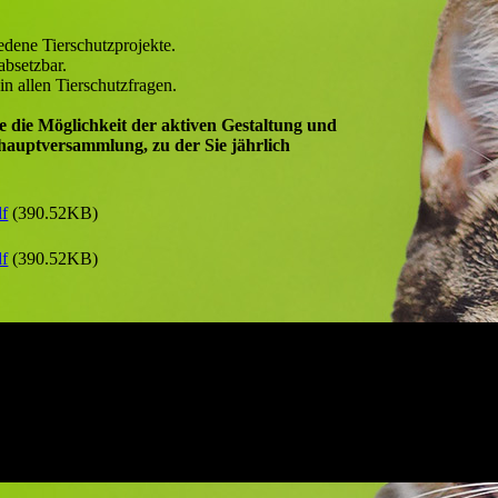
hiedene Tierschutzprojekte.
 absetzbar.
n allen Tierschutzfragen.
e die Möglichkeit der aktiven Gestaltung und
shauptversammlung, zu der Sie jährlich
f
(390.52KB)
f
(390.52KB)