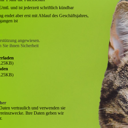
/mtl. und ist jederzeit schriftlich kündbar
g endet aber erst mit Ablauf des Geschäftsjahres,
gangen ist
n
erstützung angewiesen.
n Sie ihnen Sicherheit
erladen
.25KB)
laden
.25KB)
cher
Daten vertraulich und verwenden sie
Vereinszwecke. Ihre Daten geben wir
r.